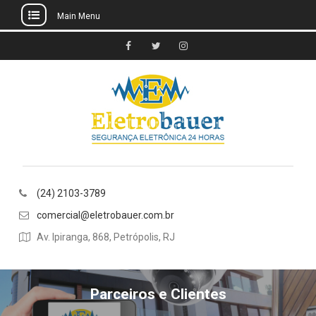
Main Menu
Skip
to
facebook
eletrobauer
instagram
content
(24) 2103-3789
comercial@eletrobauer.com.br
Av. Ipiranga, 868, Petrópolis, RJ
Parceiros e Clientes